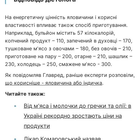
На енергетичну цінність яловичини і корисні
властивості впливає також спосіб приготування.
Наприклад, бульйон містить 57 кілокалорій,
копчений продукт – 110, запечений в духовці – 170,
тушковане м'ясо з овочами – 180, без овочів – 210,
приготоване на пару – 200, отарне – 210, шашлик –
230, холодець – 250, смажене м'ясо - 300.
Як повідомляв Главред, раніше експерти розповіли,
що корисніше - яловичина або індичка
.
Читайте також:
Від м'яса і молочки до гречки та олії: в
Україні рекордно зростають ціни на
продукти
Лікар Комаровський назвав