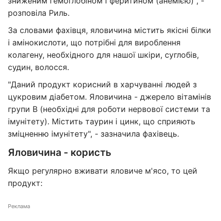
зниженим гемоглобіном і феритином (анемією)", -
розповіла Риль.
За словами фахівця, яловичина містить якісні білки
і амінокислоти, що потрібні для вироблення
колагену, необхідного для нашої шкіри, суглобів,
судин, волосся.
"Даний продукт корисний в харчуванні людей з
цукровим діабетом. Яловичина - джерело вітамінів
групи В (необхідні для роботи нервової системи та
імунітету). Містить таурин і цинк, що сприяють
зміцненню імунітету", - зазначила фахівець.
Яловичина - користь
Якщо регулярно вживати яловиче м'ясо, то цей
продукт:
Реклама