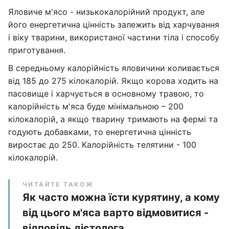
Яловиче м'ясо - низькокалорійний продукт, але
його енергетична цінність залежить від харчування
і віку тварини, використаної частини тіла і способу
приготування.
В середньому калорійність яловичини коливається
від 185 до 275 кілокалорій. Якщо корова ходить на
пасовище і харчується в основному травою, то
калорійність м'яса буде мінімальною – 200
кілокалорій, а якщо тварину тримають на фермі та
годують добавками, то енергетична цінність
виростає до 250. Калорійність телятини - 100
кілокалорій.
ЧИТАЙТЕ ТАКОЖ
Як часто можна їсти курятину, а кому
від цього м'яса варто відмовитися -
відповідь дієтолога