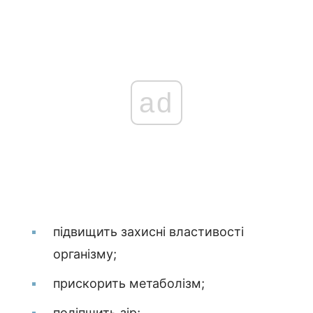
ad
підвищить захисні властивості
організму;
прискорить метаболізм;
поліпшить зір;