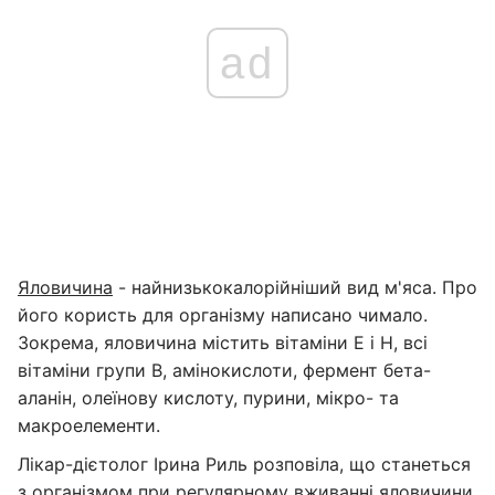
ad
Яловичина
- найнизькокалорійніший вид м'яса. Про
його користь для організму написано чимало.
Зокрема, яловичина містить вітаміни Е і Н, всі
вітаміни групи В, амінокислоти, фермент бета-
аланін, олеїнову кислоту, пурини, мікро- та
макроелементи.
Лікар-дієтолог Ірина Риль розповіла, що станеться
з організмом при регулярному вживанні яловичини