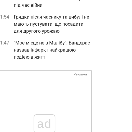
під час війни
1:54
Грядки після часнику та цибулі не
мають пустувати: що посадити
для другого урожаю
1:47
"Моє місце не в Малібу": Бандерас
назвав інфаркт найкращою
подією в житті
Реклама
ad