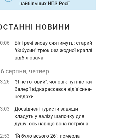
найбільших НПЗ Росії
ОСТАННІ НОВИНИ
0:06
Білі речі знову сяятимуть: старий
"бабусин" трюк без жодної краплі
відбілювача
06 серпня, четвер
3:26
"Я не готовий": чоловік путіністки
Валерії відкараскався від її сина-
невдахи
3:03
Досвідчені туристи завжди
кладуть у валізу шапочку для
душу: ось навіщо вона потрібна
2:53
"Їй було всього 26": померла