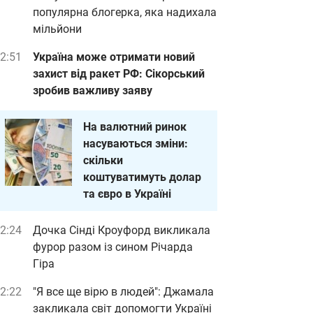
популярна блогерка, яка надихала
мільйони
2:51
Україна може отримати новий
захист від ракет РФ: Сікорський
зробив важливу заяву
На валютний ринок
насуваються зміни:
скільки
коштуватимуть долар
та євро в Україні
2:24
Дочка Сінді Кроуфорд викликала
фурор разом із сином Річарда
Гіра
2:22
"Я все ще вірю в людей": Джамала
закликала світ допомогти Україні