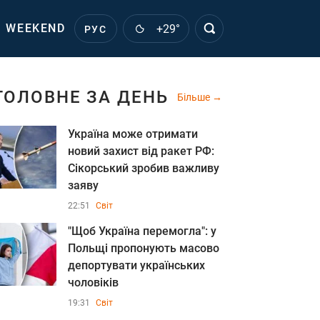
WEEKEND
+29°
РУС
ГОЛОВНЕ ЗА ДЕНЬ
Більше
Україна може отримати
новий захист від ракет РФ:
Сікорський зробив важливу
заяву
22:51
Світ
"Щоб Україна перемогла": у
Польщі пропонують масово
депортувати українських
чоловіків
19:31
Світ