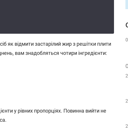
0
іб як відмити застарілий жир з решітки плити
днень, вам знадобляться чотири інгредієнти:
2
2
дієнти у рівних пропорціях. Повинна вийти не
са.
2