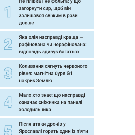
Не плівка і не фольга: у що
загорнути сир, щоб він
залишався свіжим в рази
довше
Яка олія насправді краща —
рафінована чи нерафінована:
відповідь здивує багатьох
Коливання сягнуть червоного
рівня: магнітна буря G1
накриє Землю
Мало хто знає: що насправді
означає сніжинка на панелі
холодильника
Після атаки дронів у
Ярославлі горить один із п’яти