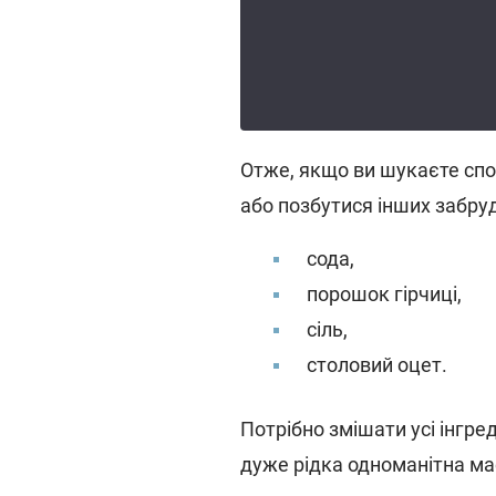
Отже, якщо ви шукаєте спос
або позбутися інших забру
сода,
порошок гірчиці,
сіль,
столовий оцет.
Потрібно змішати усі інгре
дуже рідка одноманітна ма