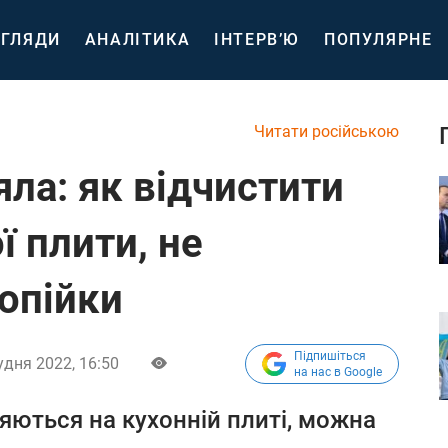
ГЛЯДИ
АНАЛІТИКА
ІНТЕРВ’Ю
ПОПУЛЯРНЕ
Читати російською
ла: як відчистити
ї плити, не
опійки
Підпишіться
удня 2022, 16:50
на нас в Google
ляються на кухонній плиті, можна