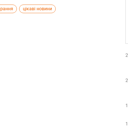
ирання
цікаві новини
2
2
1
1