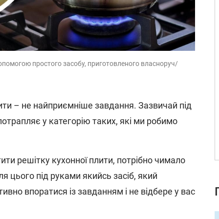
допомогою простого засобу, приготовленого власноруч/
ити – не найприємніше завдання. Зазвичай під
отрапляє у категорію таких, які ми робимо
ити решітку кухонної плити, потрібно чимало
я цього під руками якийсь засіб, який
вно впоратися із завданням і не відбере у вас