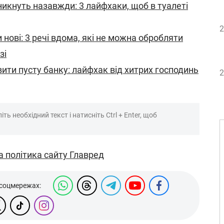
икнуть назавжди: 3 лайфхаки, щоб в туалеті
2
нові: 3 речі вдома, які не можна обробляти
зі
вити пусту банку: лайфхак від хитрих господинь
2
ть необхідний текст і натисніть Ctrl + Enter, щоб
а політика сайту Главред
 соцмережах: