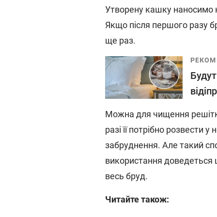
Утворену кашку наносимо н
Якщо після першого разу бр
ще раз.
РЕКОМ
Будуть
відіп
Можна для чищення решітки
разі її потрібно розвести у
забруднення. Але такий спо
використання доведеться 
весь бруд.
Читайте також: