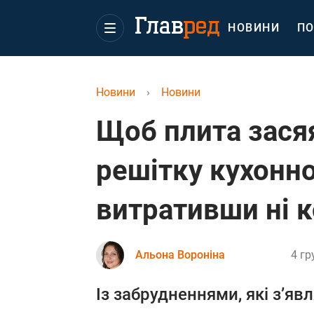
НОВИНИ
ПО
Новини
›
Новини
Щоб плита засяя
решітку кухонно
витративши ні к
Альона Вороніна
4 гр
Із забрудненнями, які з’яв