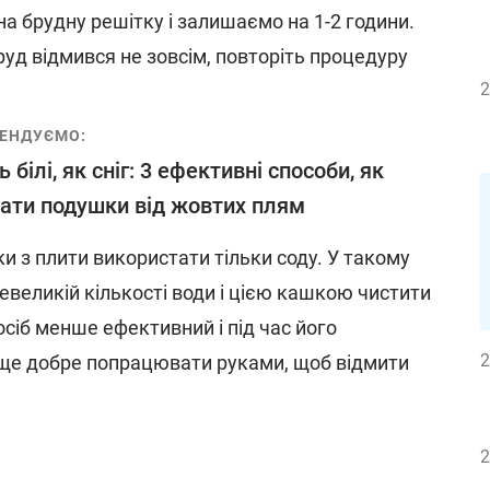
а брудну решітку і залишаємо на 1-2 години.
уд відмився не зовсім, повторіть процедуру
2
ЕНДУЄМО:
 білі, як сніг: 3 ефективні способи, як
рати подушки від жовтих плям
 з плити використати тільки соду. У такому
 невеликій кількості води і цією кашкою чистити
сіб менше ефективний і під час його
2
ще добре попрацювати руками, щоб відмити
2