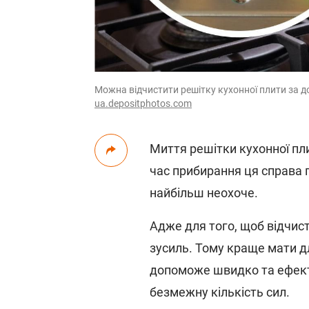
Можна відчистити решітку кухонної плити за 
ua.depositphotos.com
Миття решітки кухонної пл
час прибирання ця справа п
найбільш неохоче.
Адже для того, щоб відчист
зусиль. Тому краще мати дл
допоможе швидко та ефекти
безмежну кількість сил.