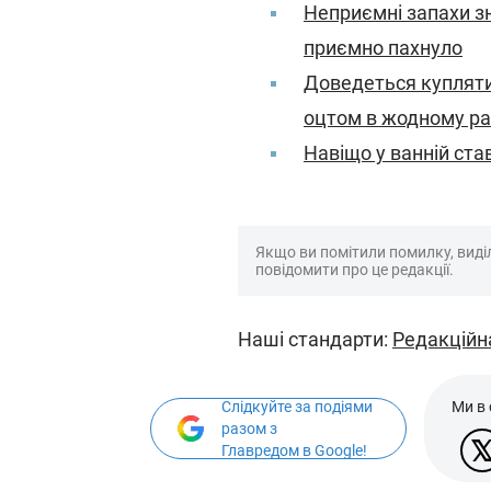
Неприємні запахи зн
приємно пахнуло
Доведеться купляти 
оцтом в жодному ра
Навіщо у ванній ста
Якщо ви помітили помилку, виділі
повідомити про це редакції.
Наші стандарти:
Редакційн
Слідкуйте за подіями
Ми в
разом з
Главредом в Google!