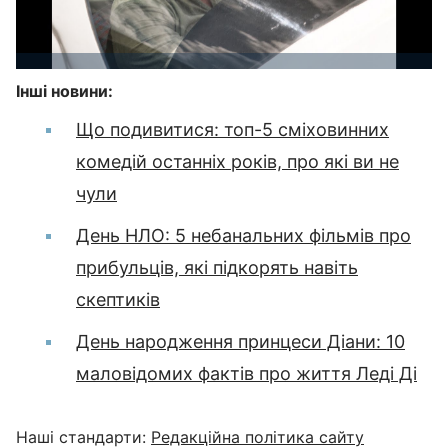
Інші новини:
Що подивитися: топ-5 сміховинних
комедій останніх років, про які ви не
чули
День НЛО: 5 небанальних фільмів про
прибульців, які підкорять навіть
скептиків
День народження принцеси Діани: 10
маловідомих фактів про життя Леді Ді
Наші стандарти:
Редакційна політика сайту