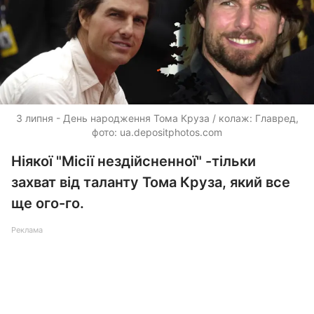
3 липня - День народження Тома Круза / колаж: Главред,
фото:
ua.depositphotos.com
Ніякої "Місії нездійсненної" -тільки
захват від таланту Тома Круза, який все
ще ого-го.
Реклама