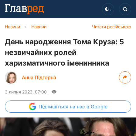
Новини
›
Новини
Читати російською
День народження Тома Круза: 5
незвичайних ролей
харизматичного іменинника
Анна Підгорна
3 липня 2023, 07:00
Підпишіться
на нас в Google