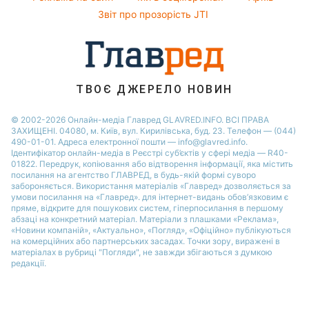
Пилова буря
Алла Пугачова
Звіт про прозорість JTI
ТВОЄ ДЖЕРЕЛО НОВИН
© 2002-2026 Онлайн-медіа Главред GLAVRED.INFO. ВСІ ПРАВА
ЗАХИЩЕНІ. 04080, м. Київ, вул. Кирилівська, буд. 23. Телефон — (044)
490-01-01. Адреса електронної пошти — info@glavred.info.
Ідентифікатор онлайн-медіа в Реєстрі суб’єктів у сфері медіа — R40-
01822.
Передрук, копіювання або відтворення інформації, яка містить
посилання на агентство ГЛАВРЕД, в будь-якій формi суворо
забороняється. Використання матеріалів «Главред» дозволяється за
умови посилання на «Главред». для інтернет-видань обов’язковим є
пряме, відкрите для пошукових систем, гіперпосилання в першому
абзаці на конкретний матеріал. Матеріали з плашками «Реклама»,
«Новини компаній», «Актуально», «Погляд», «Офіційно» публікуються
на комерційних або партнерських засадах. Точки зору, виражені в
матеріалах в рубриці "Погляди", не завжди збігаються з думкою
редакції.