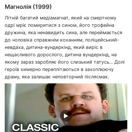
Магнолія (1999)
Літній багатий медіамагнат, який на смертному
одрі мріє помиритися з сином, його трофейна
дружина, яка ненавидить сина, але переймається
до чоловіка справжнім коханням, поліцейський-
невдаха, дитина-вундеркінд, який виріс в
нещасливого дорослого, дитина вундеркінд, на
якому зараз заробляє його слизький татусь... Долі
героїв химерно переплітаються в захоплюючу
драму, яка залишає неповторний післясмак.