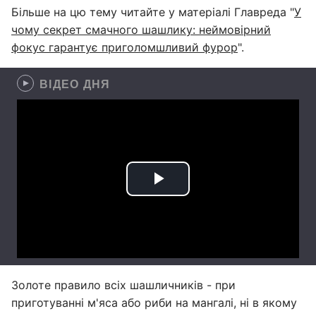
Більше на цю тему читайте у матеріалі Главреда "
У
чому секрет смачного шашлику: неймовірний
фокус гарантує приголомшливий фурор
".
ВІДЕО ДНЯ
Золоте правило всіх шашличників - при
приготуванні м'яса або риби на мангалі, ні в якому