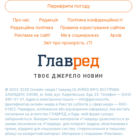
Новини Житомира
Оптичні ілюзії
Фарбування волосся
Перевірити погоду
Салати
Алла Пугачова
Новини Одеси
Народні прикмети
Прості страви
Максим Галкін
Про нас
Редакція
Політика конфіденційності
Усе про шоу-бізнес
Легкі десерти
Настя Каменських
Редакційна політика
Правила користування сайтом
Реклама на сайті
Ми в соцмережах
Архів
Напої
Віталій Козловський
Звіт про прозорість JTI
Святкове меню
Потап
Софія Ротару
Ольга Сумська
ТВОЄ ДЖЕРЕЛО НОВИН
© 2002-2026 Онлайн-медіа Главред GLAVRED.INFO. ВСІ ПРАВА
ЗАХИЩЕНІ. 04080, м. Київ, вул. Кирилівська, буд. 23. Телефон — (044)
490-01-01. Адреса електронної пошти — info@glavred.info.
Ідентифікатор онлайн-медіа в Реєстрі суб’єктів у сфері медіа — R40-
01822.
Передрук, копіювання або відтворення інформації, яка містить
посилання на агентство ГЛАВРЕД, в будь-якій формi суворо
забороняється. Використання матеріалів «Главред» дозволяється за
умови посилання на «Главред». для інтернет-видань обов’язковим є
пряме, відкрите для пошукових систем, гіперпосилання в першому
абзаці на конкретний матеріал. Матеріали з плашками «Реклама»,