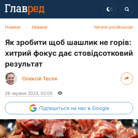
Новини
›
Новини
Читати російською
Як зробити щоб шашлик не горів:
хитрий фокус дає стовідсотковий
результат
Олексій Тесля
28 червня 2023, 02:05
Підпишіться
на нас в Google