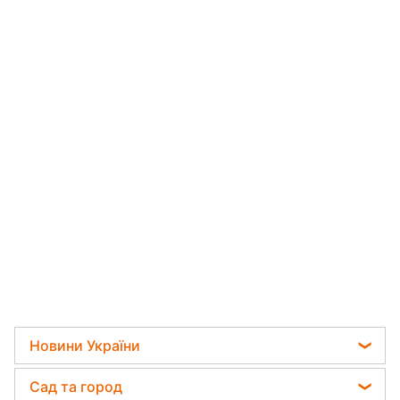
Новини України
Телеграм новини України
Сад та город