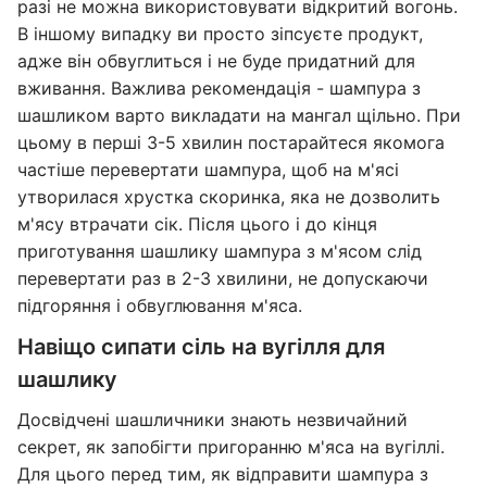
разі не можна використовувати відкритий вогонь.
В іншому випадку ви просто зіпсуєте продукт,
адже він обвуглиться і не буде придатний для
вживання. Важлива рекомендація - шампура з
шашликом варто викладати на мангал щільно. При
цьому в перші 3-5 хвилин постарайтеся якомога
частіше перевертати шампура, щоб на м'ясі
утворилася хрустка скоринка, яка не дозволить
м'ясу втрачати сік. Після цього і до кінця
приготування шашлику шампура з м'ясом слід
перевертати раз в 2-3 хвилини, не допускаючи
підгоряння і обвуглювання м'яса.
Навіщо сипати сіль на вугілля для
шашлику
Досвідчені шашличники знають незвичайний
секрет, як запобігти пригоранню м'яса на вугіллі.
Для цього перед тим, як відправити шампура з