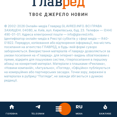
Новини Житомира
Новини Запоріжжя
ТВОЄ ДЖЕРЕЛО НОВИН
Новини Одеси
© 2002-2026 Онлайн-медіа Главред GLAVRED.INFO. ВСІ ПРАВА
ЗАХИЩЕНІ. 04080, м. Київ, вул. Кирилівська, буд. 23. Телефон — (044)
490-01-01. Адреса електронної пошти — info@glavred.info.
Ідентифікатор онлайн-медіа в Реєстрі суб’єктів у сфері медіа — R40-
01822.
Передрук, копіювання або відтворення інформації, яка містить
посилання на агентство ГЛАВРЕД, в будь-якій формi суворо
забороняється. Використання матеріалів «Главред» дозволяється за
умови посилання на «Главред». для інтернет-видань обов’язковим є
пряме, відкрите для пошукових систем, гіперпосилання в першому
абзаці на конкретний матеріал. Матеріали з плашками «Реклама»,
«Новини компаній», «Актуально», «Погляд», «Офіційно» публікуються
на комерційних або партнерських засадах. Точки зору, виражені в
матеріалах в рубриці "Погляди", не завжди збігаються з думкою
редакції.
ГОЛОВНА
TELEGRAM
МОВА
ВАЖЛИВЕ