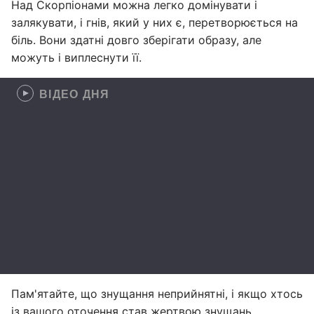
Над Скорпіонами можна легко домінувати і
залякувати, і гнів, який у них є, перетворюється на
біль. Вони здатні довго зберігати образу, але
можуть і виплеснути її.
ВІДЕО ДНЯ
Пам'ятайте, що знущання неприйнятні, і якщо хтось
із вашого оточення став жертвою знущань,