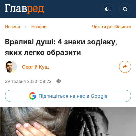
Новини
›
Новини
Читати російською
Враливі душі: 4 знаки зодіаку,
яких легко образити
Сергій Кущ
29 травня 2023, 09:22
Підпишіться
на нас в Google