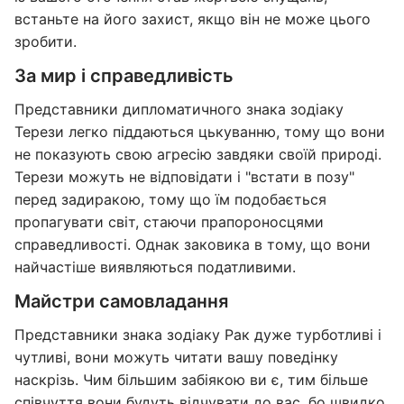
встаньте на його захист, якщо він не може цього
зробити.
За мир і справедливість
Представники дипломатичного знака зодіаку
Терези легко піддаються цькуванню, тому що вони
не показують свою агресію завдяки своїй природі.
Терези можуть не відповідати і "встати в позу"
перед задиракою, тому що їм подобається
пропагувати світ, стаючи прапороносцями
справедливості. Однак заковика в тому, що вони
найчастіше виявляються податливими.
Майстри самовладання
Представники знака зодіаку Рак дуже турботливі і
чутливі, вони можуть читати вашу поведінку
наскрізь. Чим більшим забіякою ви є, тим більше
співчуття вони будуть відчувати до вас, бо швидко