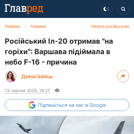
Новини
›
Новини
Читати російською
Російський Іл-20 отримав "на
горіхи": Варшава підіймала в
небо F-16 - причина
Даяна Швець
13 серпня 2024, 16:27
Підпишіться
на нас в Google