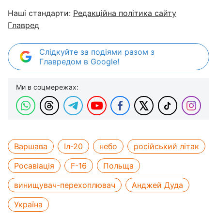
Наші стандарти:
Редакційна політика сайту
Главред
Слідкуйте за подіями разом з
Главредом в Google!
Ми в соцмережах:
Варшава
Іл-20
небо
російський літак
Росавіація
F-16
Польща
винищувач-перехоплювач
Анджей Дуда
Україна