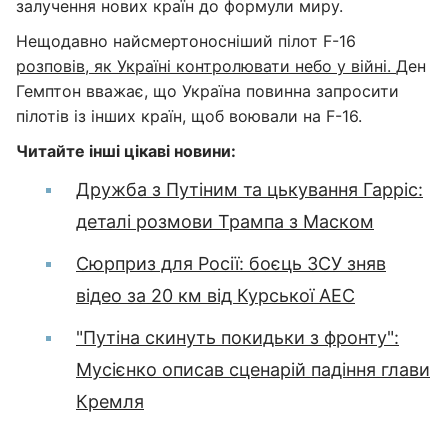
залучення нових країн до формули миру.
Нещодавно найсмертоносніший пілот F-16
розповів, як Україні контролювати небо у війні.
Ден
Гемптон вважає, що Україна повинна запросити
пілотів із інших країн, щоб воювали на F-16.
Читайте інші цікаві новини:
Дружба з Путіним та цькування Гарріс:
деталі розмови Трампа з Маском
Сюрприз для Росії: боєць ЗСУ зняв
відео за 20 км від Курської АЕС
"Путіна скинуть покидьки з фронту":
Мусієнко описав сценарій падіння глави
Кремля