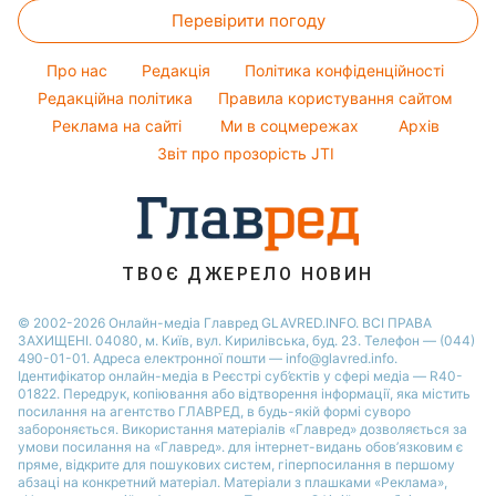
Новини Сум
Перевірити погоду
Тести по картинці
Новини моди
Максим Галкін
Новини Черкаси
Оптичні ілюзії
Поради від Андре Тана
Настя Каменських
Про нас
Редакція
Політика конфіденційності
Новини Львова
Народні прикмети
Редакційна політика
Правила користування сайтом
Віталій Козловський
Новини Рівного
Реклама на сайті
Ми в соцмережах
Архів
Усе про шоу-бізнес
Потап
Новини Дніпра
Звіт про прозорість JTI
Новини Запоріжжя
Новини Тернополя
Новини Житомира
ТВОЄ ДЖЕРЕЛО НОВИН
Новини Одеси
© 2002-2026 Онлайн-медіа Главред GLAVRED.INFO. ВСІ ПРАВА
ЗАХИЩЕНІ. 04080, м. Київ, вул. Кирилівська, буд. 23. Телефон — (044)
490-01-01. Адреса електронної пошти — info@glavred.info.
Ідентифікатор онлайн-медіа в Реєстрі суб’єктів у сфері медіа — R40-
01822.
Передрук, копіювання або відтворення інформації, яка містить
посилання на агентство ГЛАВРЕД, в будь-якій формi суворо
забороняється. Використання матеріалів «Главред» дозволяється за
умови посилання на «Главред». для інтернет-видань обов’язковим є
пряме, відкрите для пошукових систем, гіперпосилання в першому
абзаці на конкретний матеріал. Матеріали з плашками «Реклама»,