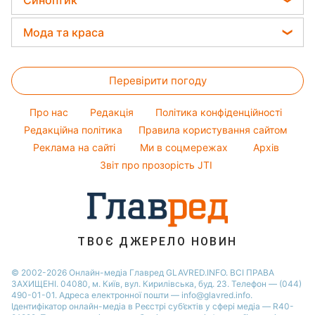
Синоптик
Кейт Міддлтон
Святкове меню
Грошова допомога
Новини Тернополя
Алла Пугачова
Прогноз погоди
Закуски
Мода та краса
Тарифи
Новини Харкова
Максим Галкін
Магнітні бурі
Салати
Жіночі стрижки
Курс валют
Новини Житомира
Настя Каменських
Погода на сьогодні
Прості страви
Перевірити погоду
Фарбування волосся
Новини Полтави
Віталій Козловський
Погода на завтра
Гарний манікюр
Новини Одеси
Про нас
Редакція
Політика конфіденційності
Пилова буря
Модні помилки
Редакційна політика
Правила користування сайтом
Новини Сум
Реклама на сайті
Ми в соцмережах
Архів
Новини моди
Новини Черкаси
Звіт про прозорість JTI
Поради від Андре Тана
ТВОЄ ДЖЕРЕЛО НОВИН
© 2002-2026 Онлайн-медіа Главред GLAVRED.INFO. ВСІ ПРАВА
ЗАХИЩЕНІ. 04080, м. Київ, вул. Кирилівська, буд. 23. Телефон — (044)
490-01-01. Адреса електронної пошти — info@glavred.info.
Ідентифікатор онлайн-медіа в Реєстрі суб’єктів у сфері медіа — R40-