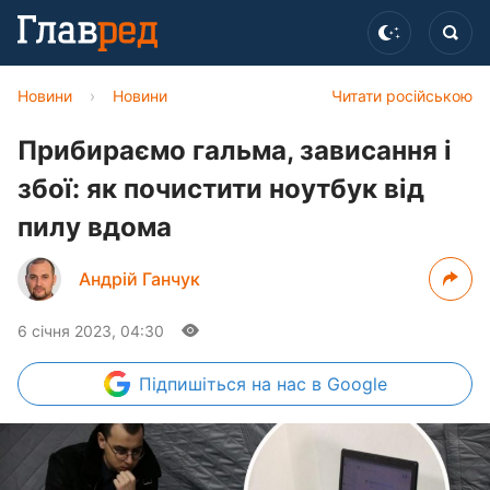
Новини
›
Новини
Читати російською
Прибираємо гальма, зависання і
збої: як почистити ноутбук від
пилу вдома
Андрій Ганчук
6 січня 2023, 04:30
Підпишіться
на нас в Google