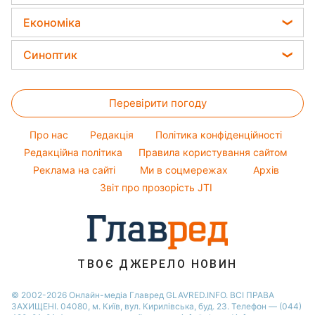
Новини моди
Салати
Оптичні ілюзії
Новини Тернополя
Усе про сало
Ольга Сумська
Економіка
Прості страви
Новини Черкаси
Прибирання
Філіп Кіркоров
Ціни на продукти
Легкі десерти
Синоптик
Новини Житомира
Авто
Олена Зеленська
Грошова допомога
Напої
Новини Рівного
Прогноз погоди
Прання
Ані Лорак
Тарифи
Святкове меню
Перевірити погоду
Магнітні бурі
Кімнатні рослини
Кейт Міддлтон
Курс валют
Погода на сьогодні
Алла Пугачова
Про нас
Редакція
Політика конфіденційності
Погода на завтра
Редакційна політика
Правила користування сайтом
Максим Галкін
Реклама на сайті
Ми в соцмережах
Архів
Пилова буря
Настя Каменських
Звіт про прозорість JTI
ТВОЄ ДЖЕРЕЛО НОВИН
© 2002-2026 Онлайн-медіа Главред GLAVRED.INFO. ВСІ ПРАВА
ЗАХИЩЕНІ. 04080, м. Київ, вул. Кирилівська, буд. 23. Телефон — (044)