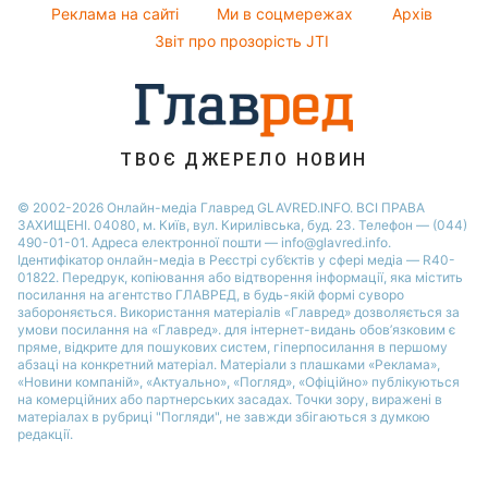
Святкове меню
Реклама на сайті
Ми в соцмережах
Архів
Усе про шоу-бізнес
Максим Галкін
Новини Харкова
Звіт про прозорість JTI
Настя Каменських
Віталій Козловський
Потап
ТВОЄ ДЖЕРЕЛО НОВИН
© 2002-2026 Онлайн-медіа Главред GLAVRED.INFO. ВСІ ПРАВА
ЗАХИЩЕНІ. 04080, м. Київ, вул. Кирилівська, буд. 23. Телефон — (044)
490-01-01. Адреса електронної пошти — info@glavred.info.
Ідентифікатор онлайн-медіа в Реєстрі суб’єктів у сфері медіа — R40-
01822.
Передрук, копіювання або відтворення інформації, яка містить
посилання на агентство ГЛАВРЕД, в будь-якій формi суворо
забороняється. Використання матеріалів «Главред» дозволяється за
умови посилання на «Главред». для інтернет-видань обов’язковим є
пряме, відкрите для пошукових систем, гіперпосилання в першому
абзаці на конкретний матеріал. Матеріали з плашками «Реклама»,
«Новини компаній», «Актуально», «Погляд», «Офіційно» публікуються
на комерційних або партнерських засадах. Точки зору, виражені в
матеріалах в рубриці "Погляди", не завжди збігаються з думкою
редакції.