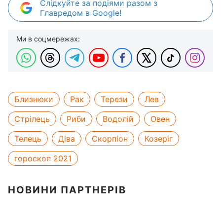
Слідкуйте за подіями разом з
Главредом в Google!
Ми в соцмережах:
Близнюки
Рак
Терези
Лев
Стрілець
Риби
Водолій
Овен
Телець
Діва
Скорпіон
Козеріг
гороскоп 2021
НОВИНИ ПАРТНЕРІВ