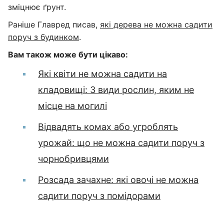
зміцнює ґрунт.
Раніше Главред писав,
які дерева не можна садити
поруч з будинком
.
Вам також може бути цікаво:
Які квіти не можна садити на
кладовищі: 3 види рослин, яким не
місце на могилі
Відвадять комах або угроблять
урожай: що не можна садити поруч з
чорнобривцями
Розсада зачахне: які овочі не можна
садити поруч з помідорами