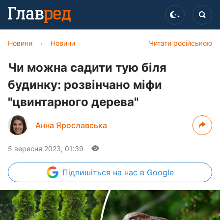
Новини
›
Новини
Читати російською
Чи можна садити тую біля
будинку: розвінчано міфи
"цвинтарного дерева"
Анна Ярославська
5 вересня 2023, 01:39
Підпишіться
на нас в Google