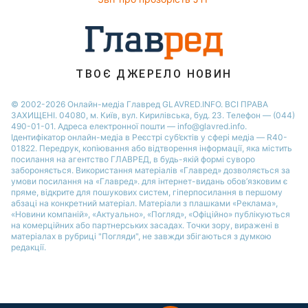
Новини Житомира
Новини Рівного
Новини Одеси
ТВОЄ ДЖЕРЕЛО НОВИН
Новини Запоріжжя
© 2002-2026 Онлайн-медіа Главред GLAVRED.INFO. ВСІ ПРАВА
ЗАХИЩЕНІ. 04080, м. Київ, вул. Кирилівська, буд. 23. Телефон — (044)
490-01-01. Адреса електронної пошти — info@glavred.info.
Ідентифікатор онлайн-медіа в Реєстрі суб’єктів у сфері медіа — R40-
01822.
Передрук, копіювання або відтворення інформації, яка містить
посилання на агентство ГЛАВРЕД, в будь-якій формi суворо
забороняється. Використання матеріалів «Главред» дозволяється за
умови посилання на «Главред». для інтернет-видань обов’язковим є
пряме, відкрите для пошукових систем, гіперпосилання в першому
абзаці на конкретний матеріал. Матеріали з плашками «Реклама»,
«Новини компаній», «Актуально», «Погляд», «Офіційно» публікуються
на комерційних або партнерських засадах. Точки зору, виражені в
матеріалах в рубриці "Погляди", не завжди збігаються з думкою
редакції.