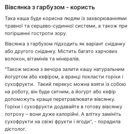
⁣Вівсянка з гарбузом - користь
Така каша буде корисна людям із захворюваннями
травної та серцево-судинної системи, а також при
погіршенні гостроти зору.
Вівсянка з гарбузом підходить як варіант сніданку
або другого сніданку. Містить багато харчових
волокон, вітамінів та мінералів.⁣⁣⠀⁣
"Також можна з вечора залити кашу натуральним
йогуртом або кефіром, а вранці покласти горіхи і
сухофрукти. ⁣ ⁣Такий перекус можна взяти із собою
на роботу, він буде ситним, а йогурт або кефір
допоможуть краще перетравлювати вівсянку.
Горіхи і сухофрукти додавайте в готову вівсянку
потроху – вони дуже калорійні. А влітку замініть
сухофрукти на свіжі фрукти і ягоди", - порадила
дієтолог.