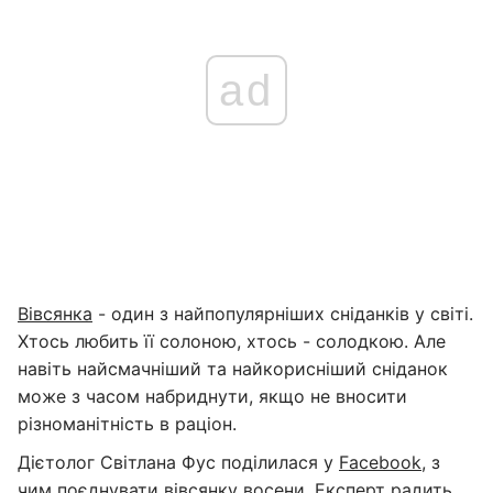
ad
Вівсянка
- один з найпопулярніших сніданків у світі.
Хтось любить її солоною, хтось - солодкою. Але
навіть найсмачніший та найкорисніший сніданок
може з часом набриднути, якщо не вносити
різноманітність в раціон.
Дієтолог Світлана Фус поділилася у
Facebook
, з
чим поєднувати вівсянку восени. Експерт радить