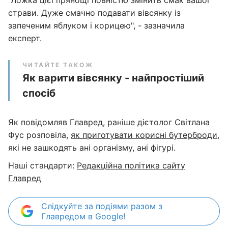
"Ложка цієї прянощі повністю змінить смак вашої
страви.⁣ ⁣Дуже смачно подавати вівсянку із
запеченим яблуком і корицею", - зазначила
експерт.
ЧИТАЙТЕ ТАКОЖ
Як варити вівсянку - найпростіший
спосіб
Як повідомляв Главред, раніше дієтолог Світлана
Фус розповіла,
як приготувати корисні бутерброди
,
які не зашкодять ані організму, ані фігурі.
Наші стандарти:
Редакційна політика сайту
Главред
Слідкуйте за подіями разом з
Главредом в Google!