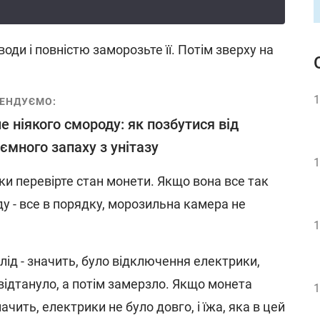
оди і повністю заморозьте її. Потім зверху на
1
ЕНДУЄМО:
е ніякого смороду: як позбутися від
ємного запаху з унітазу
1
ки перевірте стан монети. Якщо вона все так
у - все в порядку, морозильна камера не
1
ід - значить, було відключення електрики,
відтануло, а потім замерзло. Якщо монета
1
ачить, електрики не було довго, і їжа, яка в цей