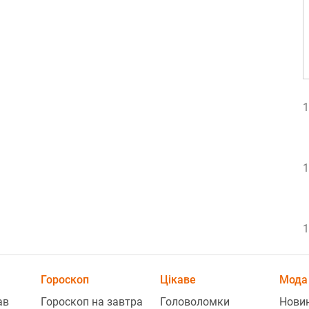
1
1
1
Гороскоп
Цікаве
Мода 
1
ав
Гороскоп на завтра
Головоломки
Нови