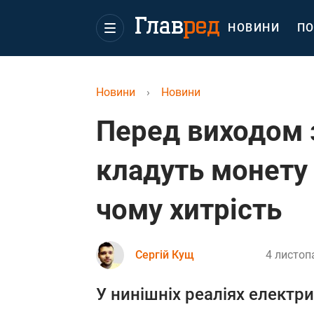
НОВИНИ
ПО
Новини
›
Новини
Перед виходом 
кладуть монету 
чому хитрість
Сергій Кущ
4 листоп
У нинішніх реаліях електр