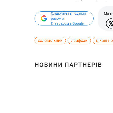
Слідкуйте за подіями
Ми в
разом з
Главредом в Google!
холодильник
лайфхак
цікаві н
НОВИНИ ПАРТНЕРІВ