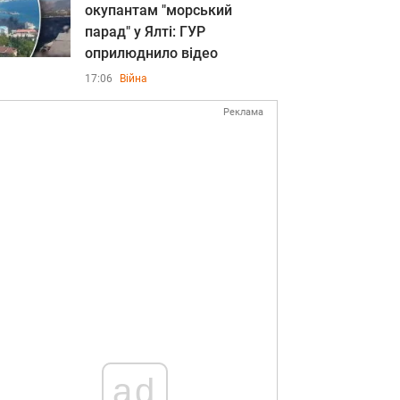
окупантам "морський
парад" у Ялті: ГУР
оприлюднило відео
17:06
Війна
Реклама
ad