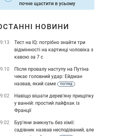
почне щастити в усьому
ОСТАННІ НОВИНИ
9:13
Тест на IQ: потрібно знайти три
відмінності на картинці чоловіка з
кавою за 7 с
9:10
Після провалу наступу на Путіна
чекає головний удар: Ейдман
назвав, який саме
погляд
9:02
Навіщо вішати дерев'яну прищіпку
у ванній: простий лайфхак із
Франції
9:02
Бур'яни зникнуть без хімії:
садівник назвав несподіваний, але