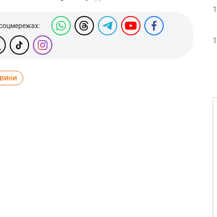
1
 соцмережах:
1
овини