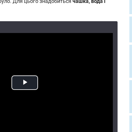
 було. Для цього знадобиться
чашка, вода і