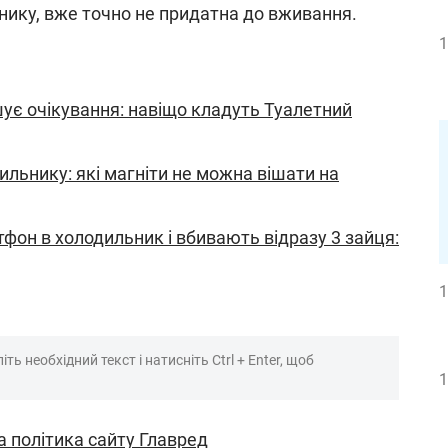
нику, вже точно не придатна до вживання.
1
ує очікування: навіщо кладуть Туалетний
дильнику: які магніти не можна вішати на
фон в холодильник і вбивають відразу 3 зайця:
1
ть необхідний текст і натисніть Ctrl + Enter, щоб
1
а політика сайту Главред