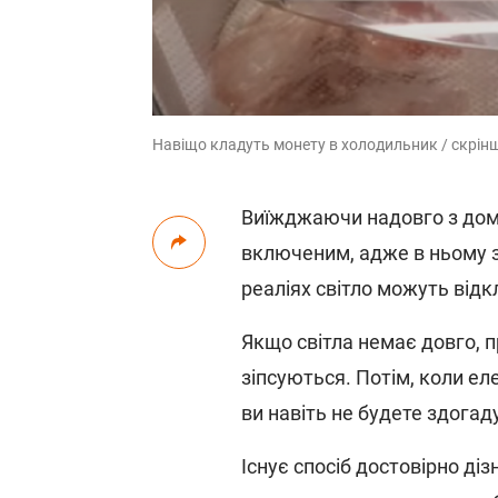
Навіщо кладуть монету в холодильник / скрін
Виїжджаючи надовго з дом
включеним, адже в ньому з
реаліях світло можуть від
Якщо світла немає довго, 
зіпсуються. Потім, коли ел
ви навіть не будете здогад
Існує спосіб достовірно ді