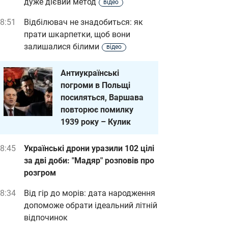
дуже дієвий метод
відео
8:51
Відбілювач не знадобиться: як
прати шкарпетки, щоб вони
залишалися білими
відео
Антиукраїнські
погроми в Польщі
посиляться, Варшава
повторює помилку
1939 року – Кулик
8:45
Українські дрони уразили 102 цілі
за дві доби: "Мадяр" розповів про
розгром
8:34
Від гір до морів: дата народження
допоможе обрати ідеальний літній
відпочинок