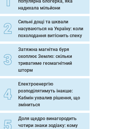
популярна блогерка, яка
надихала мільйони
Сильні дощі та шквали
насуваються на Україну: коли
похолодання витіснить спеку
Затяжна магнітна буря
охоплює Землю: скільки
триватиме геомагнітний
шторм
Електроенергію
розподілятимуть інакше:
Кабмін ухвалив рішення, що
зміниться
Доля щедро винагородить
чотири знаки зодіаку: кому