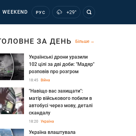
WEEKEND
+29°
РУС
ГОЛОВНЕ ЗА ДЕНЬ
Більше
Українські дрони уразили
102 цілі за дві доби: "Мадяр"
розповів про розгром
18:45
Війна
"Навіщо вас захищати":
матір військового побили в
автобусі через мову, деталі
скандалу
18:20
Україна
Україна влаштувала