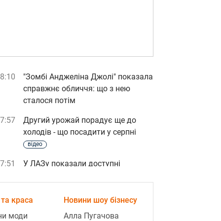
8:10
"Зомбі Анджеліна Джолі" показала
справжнє обличчя: що з нею
сталося потім
7:57
Другий урожай порадує ще до
холодів - що посадити у серпні
відео
7:51
У ЛАЗу показали доступні
бомбосховища на території
автобусного заводу
та краса
Новини шоу бізнесу
7:43
Легендарна українська актриса
ни моди
Алла Пугачова
втратила чоловіка: що сталося