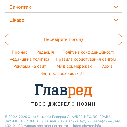
Салати
Кейт Міддлтон
Новини Харкова
Усе про сало
Синоптик
Прості страви
Алла Пугачова
Новини Полтави
Прибирання
Прогноз погоди
Легкі десерти
Цікаве
Максим Галкін
Новини Львова
Магнітні бурі
Напої
Настя Каменських
Головоломки
Новини Сум
Погода на сьогодні
Святкове меню
Віталій Козловський
Перевірити погоду
Тести по картинці
Новини Дніпра
Погода на завтра
Потап
Оптичні ілюзії
Новини Черкаси
Про нас
Редакція
Політика конфіденційності
Пилова буря
Софія Ротару
Народні прикмети
Новини Тернополя
Редакційна політика
Правила користування сайтом
Реклама на сайті
Ми в соцмережах
Архів
Усе про шоу-бізнес
Новини Рівного
Звіт про прозорість JTI
Новини Житомира
Новини Запоріжжя
Новини Одеси
ТВОЄ ДЖЕРЕЛО НОВИН
© 2002-2026 Онлайн-медіа Главред GLAVRED.INFO. ВСІ ПРАВА
ЗАХИЩЕНІ. 04080, м. Київ, вул. Кирилівська, буд. 23. Телефон — (044)
490-01-01. Адреса електронної пошти — info@glavred.info.