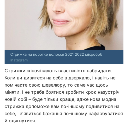
Стрижка на коротке волосся 2021 2022 мікробоб
Instagram
Стрижки жіночі мають властивість набридати.
Коли ви дивитеся на себе в дзеркало, і навіть не
помічаєте свою шевелюру, то саме час щось
міняти. І не треба боятися зробити крок назустріч
новій собі – буде тільки краще, адже нова модна
стрижка допоможе вам по-іншому подивитися на
себе, і з'явиться бажання по-іншому нафарбуватися
й одягнутися.