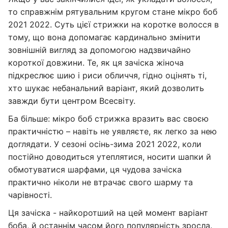
то справжнім рятувальним кругом стане мікро боб
2021 2022. Суть цієї стрижки на коротке волосся в
тому, що вона допомагає кардинально змінити
зовнішній вигляд за допомогою надзвичайно
короткої довжини. Те, як ця зачіска жіноча
підкреслює шию і риси обличчя, гідно оцінять ті,
хто шукає небанальний варіант, який дозволить
завжди бути центром Всесвіту.
Ба більше: мікро боб стрижка вразить вас своєю
практичністю – навіть не уявляєте, як легко за нею
доглядати. У сезоні осінь-зима 2021 2022, коли
постійно доводиться утеплятися, носити шапки й
обмотуватися шарфами, ця чудова зачіска
практично ніколи не втрачає свого шарму та
чарівності.
Ця зачіска - найкоротший на цей момент варіант
боба, й останнім часом його популярність зросла.