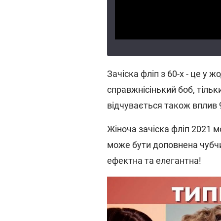
Зачіска фліп з 60-х - це у ж
справжнісінький боб, тільки
відчувається також вплив 9
Жіноча зачіска фліп 2021 
може бути доповнена чубчи
ефектна та елегантна!