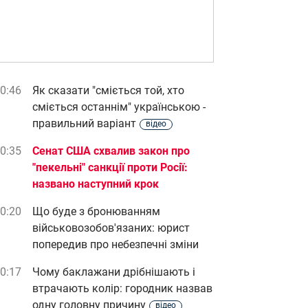
0:46
Як сказати "сміється той, хто
сміється останнім" українською -
правильний варіант
відео
0:35
Сенат США схвалив закон про
"пекельні" санкції проти Росії:
названо наступний крок
0:20
Що буде з бронюванням
військовозобов'язаних: юрист
попередив про небезпечні зміни
0:17
Чому баклажани дрібнішають і
втрачають колір: городник назвав
одну головну причину
відео