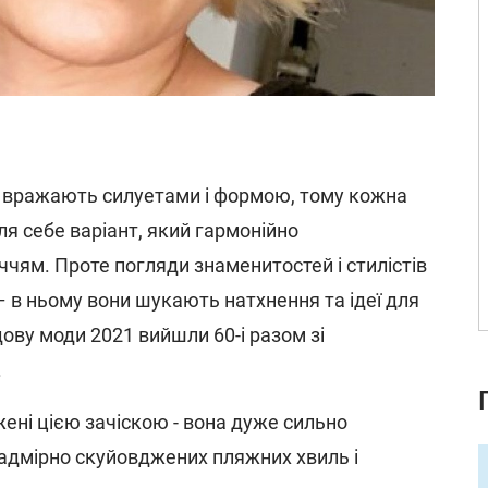
и вражають силуетами і формою, тому кожна
я себе варіант, який гармонійно
ччям. Проте погляди знаменитостей і стилістів
– в ньому вони шукають натхнення та ідеї для
дову моди 2021 вийшли 60-і разом зі
.
ені цією зачіскою - вона дуже сильно
 надмірно скуйовджених пляжних хвиль і