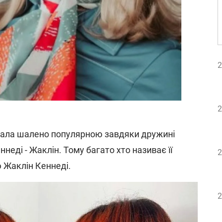
2
2
 стала шалено популярною завдяки дружині
еді - Жаклін. Тому багато хто називає її
2
 Жаклін Кеннеді.
2