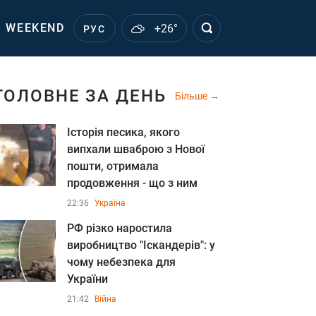
WEEKEND
+26°
РУС
ГОЛОВНЕ ЗА ДЕНЬ
Більше
Історія песика, якого
випхали шваброю з Нової
пошти, отримала
продовження - що з ним
22:36
Україна
РФ різко наростила
виробництво "Іскандерів": у
чому небезпека для
України
21:42
Війна