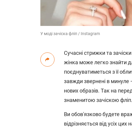
У моді зачіска фліп / Instagram
Сучасні стрижки та зачіск
жінка може легко знайти дл
поєднуватиметься з її обли
завжди звернені в минуле 
нових образів. Так на пере
знаменитою зачіскою фліп
Ви обов'язково будете враж
відрізняється від усіх цих