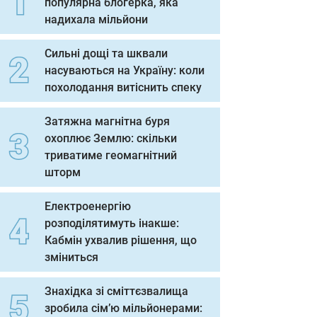
популярна блогерка, яка
надихала мільйони
Сильні дощі та шквали
насуваються на Україну: коли
похолодання витіснить спеку
Затяжна магнітна буря
охоплює Землю: скільки
триватиме геомагнітний
шторм
Електроенергію
розподілятимуть інакше:
Кабмін ухвалив рішення, що
зміниться
Знахідка зі сміттєзвалища
зробила сім’ю мільйонерами: