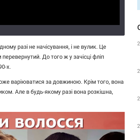
2
одному разі не начісування, і не вулик. Це
 перевернутий. До того ж у зачісці фліп
0-х.
2
може варіюватися за довжиною. Крім того, вона
ком. Але в будь-якому разі вона розкішна,
2
2