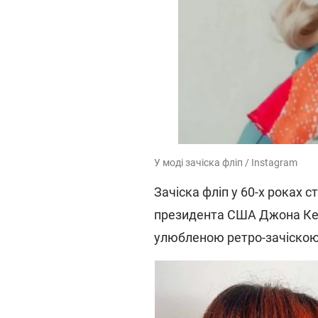
У моді зачіска фліп / Instagram
Зачіска фліп у 60-х роках
президента США Джона Кенн
улюбленою ретро-зачіскою