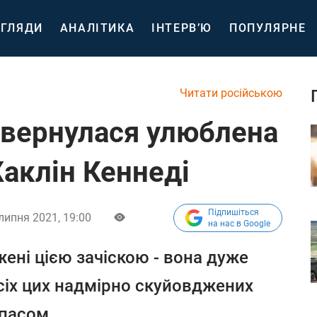
ГЛЯДИ
АНАЛІТИКА
ІНТЕРВ’Ю
ПОПУЛЯРНЕ
Читати російською
овернулася улюблена
аклін Кеннеді
Підпишіться
липня 2021, 19:00
на нас в Google
жені цією зачіскою - вона дуже
усіх цих надмірно скуйовджених
 пасом.