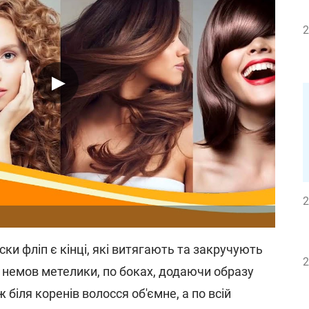
2
2
ки фліп є кінці, які витягають та закручують
2
, немов метелики, по боках, додаючи образу
 біля коренів волосся об'ємне, а по всій