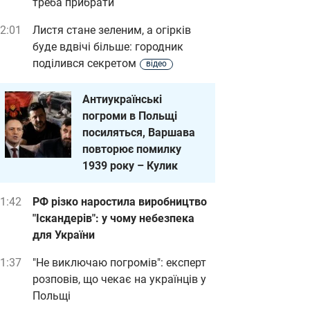
треба прибрати
2:01
Листя стане зеленим, а огірків
буде вдвічі більше: городник
поділився секретом
відео
Антиукраїнські
погроми в Польщі
посиляться, Варшава
повторює помилку
1939 року – Кулик
1:42
РФ різко наростила виробництво
"Іскандерів": у чому небезпека
для України
1:37
"Не виключаю погромів": експерт
розповів, що чекає на українців у
Польщі