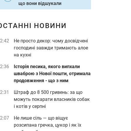
що вони відшукали
ОСТАННІ НОВИНИ
2:42
Не просто декор: чому досвідчені
господині завжди тримають алое
на кухні
2:36
Історія песика, якого випхали
шваброю з Нової пошти, отримала
продовження - що з ним
2:31
Штраф до 8 500 гривень: за що
можуть покарати власників собак
і котів у серпні
2:07
Не лише сіль — що віщує
розсипана гречка, цукор і як їх