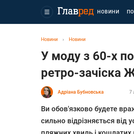
НОВИНИ
ПО
Новини
›
Новини
У моду з 60-х п
ретро-зачіска Ж
Адріана Бубновська
7 
Ви обов'язково будете вра
сильно відрізняється від 
пляжних хвиль і кошлатих