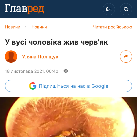
Новини
›
Новини
Читати російською
У вусі чоловіка жив черв'як
Уляна Поліщук
18 листопада 2021, 00:40
Підпишіться
на нас в Google