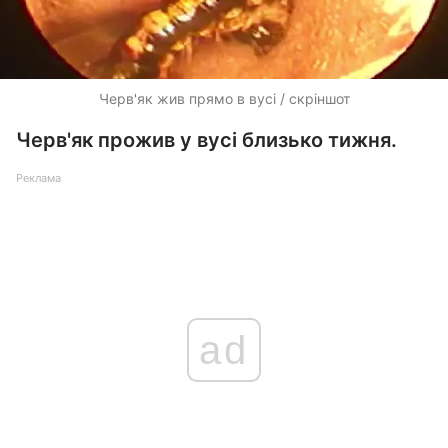
Черв'як жив прямо в вусі / скріншот
Черв'як прожив у вусі близько тижня.
Реклама
ad