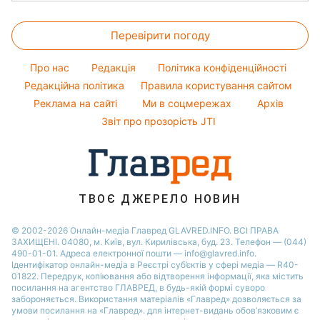
Фарбування волосся
Пилова буря
Новини Одеси
Головоломки
Олена Зеленська
Гарний манікюр
Перевірити погоду
Тести по картинці
Ані Лорак
Модні помилки
Оптичні ілюзії
Кейт Міддлтон
Про нас
Редакція
Політика конфіденційності
Новини моди
Народні прикмети
Алла Пугачова
Редакційна політика
Правила користування сайтом
Поради від Андре Тана
Реклама на сайті
Ми в соцмережах
Архів
Усе про шоу-бізнес
Максим Галкін
Звіт про прозорість JTI
Настя Каменських
Віталій Козловський
Потап
ТВОЄ ДЖЕРЕЛО НОВИН
© 2002-2026 Онлайн-медіа Главред GLAVRED.INFO. ВСІ ПРАВА
ЗАХИЩЕНІ. 04080, м. Київ, вул. Кирилівська, буд. 23. Телефон — (044)
490-01-01. Адреса електронної пошти — info@glavred.info.
Ідентифікатор онлайн-медіа в Реєстрі суб’єктів у сфері медіа — R40-
01822.
Передрук, копіювання або відтворення інформації, яка містить
посилання на агентство ГЛАВРЕД, в будь-якій формi суворо
забороняється. Використання матеріалів «Главред» дозволяється за
умови посилання на «Главред». для інтернет-видань обов’язковим є