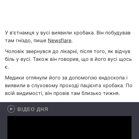
У в'єтнамця у вусі виявили хробака. Він побудував
там гніздо, пише
Newsflare
.
Чоловік звернувся до лікарні, після того, як відчув
біль у вусі. Також він говорив, що в його вусі щось
є.
Медики оглянули його за допомогою ендоскопа і
виявили в слуховому проході пацієнта хробака. По
всій видимості, він провів там близько тижня.
ВІДЕО ДНЯ